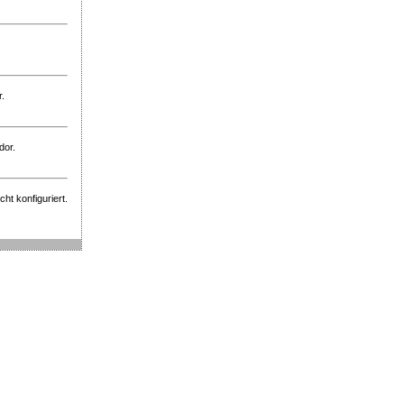
r.
dor.
ht konfiguriert.