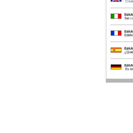
Creat
EditA
Sai
co
EditA
EditA
EditA
¿Qui
EditA
Es ist