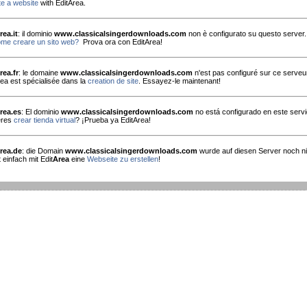
e a website
with EditArea.
rea.it
: il dominio
www.classicalsingerdownloads.com
non è configurato su questo server.
me creare un sito web?
Prova ora con EditArea!
rea.fr
: le domaine
www.classicalsingerdownloads.com
n'est pas configuré sur ce serveu
rea est spécialisée dans la
creation de site
. Essayez-le maintenant!
rea.es
: El dominio
www.classicalsingerdownloads.com
no está configurado en este servi
eres
crear tienda virtual
? ¡Prueba ya EditArea!
rea.de
: die Domain
www.classicalsingerdownloads.com
wurde auf diesen Server noch nic
 einfach mit Edit
Area
eine
Webseite zu erstellen
!