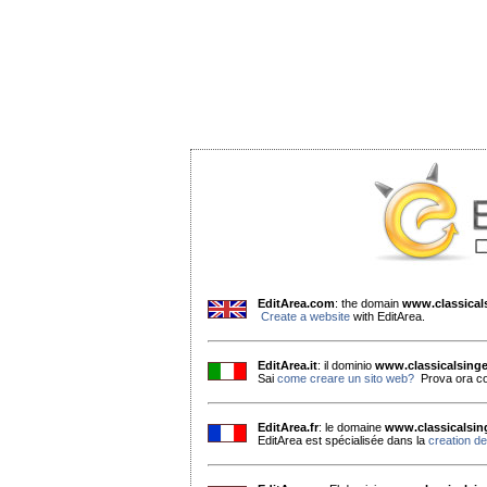
EditArea.com
: the domain
www.classica
Create a website
with EditArea.
EditArea.it
: il dominio
www.classicalsing
Sai
come creare un sito web?
Prova ora co
EditArea.fr
: le domaine
www.classicalsi
EditArea est spécialisée dans la
creation de