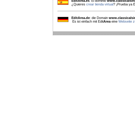
EditArea.es
: El dominio
www.classicalsi
¿Quieres
crear tienda virtual
? ¡Prueba ya E
EditArea.de
: die Domain
www.classicals
Es ist einfach mit Edit
Area
eine
Webseite zu