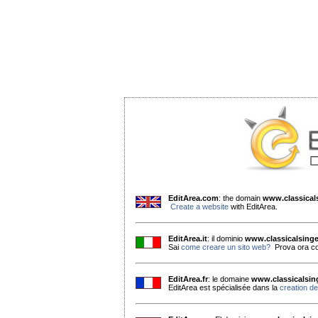
EditArea.com
: the domain
www.classica
Create a website
with EditArea.
EditArea.it
: il dominio
www.classicalsing
Sai
come creare un sito web?
Prova ora co
EditArea.fr
: le domaine
www.classicalsi
EditArea est spécialisée dans la
creation de