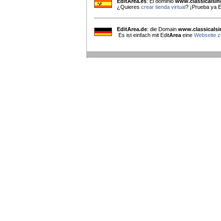
EditArea.es
: El dominio
www.classicalsi
¿Quieres
crear tienda virtual
? ¡Prueba ya E
EditArea.de
: die Domain
www.classicals
Es ist einfach mit Edit
Area
eine
Webseite zu