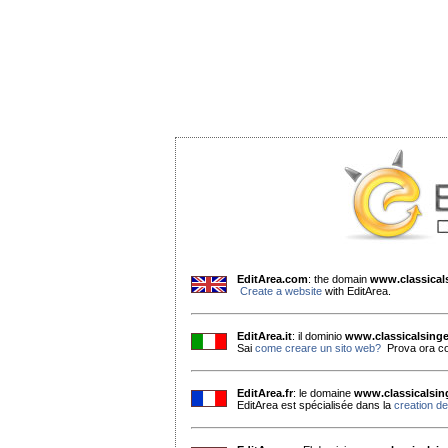
EditArea.com
: the domain
www.classica
Create a website
with EditArea.
EditArea.it
: il dominio
www.classicalsing
Sai
come creare un sito web?
Prova ora co
EditArea.fr
: le domaine
www.classicalsi
EditArea est spécialisée dans la
creation de