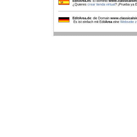
EditArea.es
: El dominio
www.classicalsi
¿Quieres
crear tienda virtual
? ¡Prueba ya E
EditArea.de
: die Domain
www.classicals
Es ist einfach mit Edit
Area
eine
Webseite zu