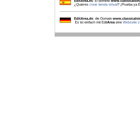
EditArea.es
: El dominio
www.classicalsi
¿Quieres
crear tienda virtual
? ¡Prueba ya E
EditArea.de
: die Domain
www.classicals
Es ist einfach mit Edit
Area
eine
Webseite zu