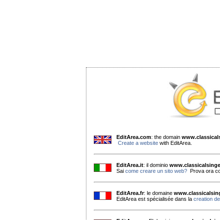
EditArea.com
: the domain
www.classica
Create a website
with EditArea.
EditArea.it
: il dominio
www.classicalsing
Sai
come creare un sito web?
Prova ora co
EditArea.fr
: le domaine
www.classicalsi
EditArea est spécialisée dans la
creation de