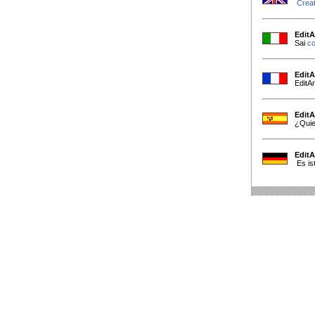
Creat
EditA
Sai
co
EditA
EditA
EditA
¿Qui
EditA
Es ist