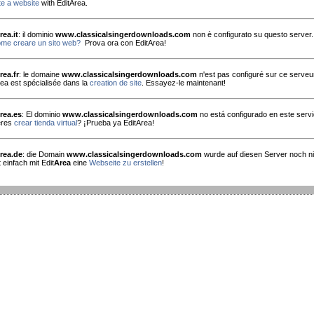
e a website
with EditArea.
rea.it
: il dominio
www.classicalsingerdownloads.com
non è configurato su questo server.
me creare un sito web?
Prova ora con EditArea!
rea.fr
: le domaine
www.classicalsingerdownloads.com
n'est pas configuré sur ce serveu
rea est spécialisée dans la
creation de site
. Essayez-le maintenant!
rea.es
: El dominio
www.classicalsingerdownloads.com
no está configurado en este servi
eres
crear tienda virtual
? ¡Prueba ya EditArea!
rea.de
: die Domain
www.classicalsingerdownloads.com
wurde auf diesen Server noch nic
 einfach mit Edit
Area
eine
Webseite zu erstellen
!