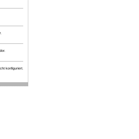
r.
dor.
ht konfiguriert.