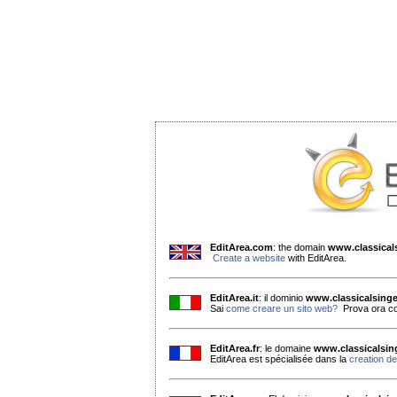
EditArea.com
: the domain
www.classica
Create a website
with EditArea.
EditArea.it
: il dominio
www.classicalsing
Sai
come creare un sito web?
Prova ora co
EditArea.fr
: le domaine
www.classicalsi
EditArea est spécialisée dans la
creation de