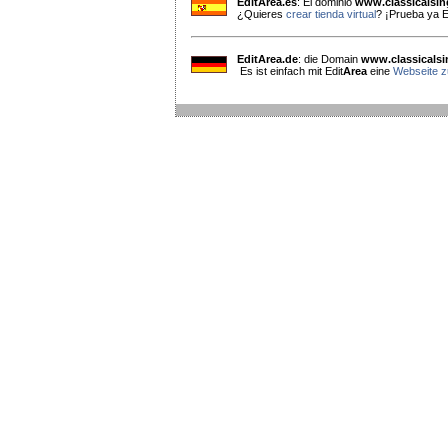
EditArea.es
: El dominio
www.classicalsi
¿Quieres
crear tienda virtual
? ¡Prueba ya E
EditArea.de
: die Domain
www.classicals
Es ist einfach mit Edit
Area
eine
Webseite zu