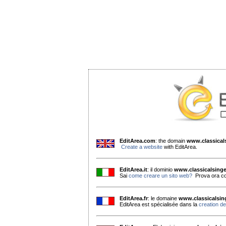
EditArea.com
: the domain
www.classica
Create a website
with EditArea.
EditArea.it
: il dominio
www.classicalsing
Sai
come creare un sito web?
Prova ora co
EditArea.fr
: le domaine
www.classicalsi
EditArea est spécialisée dans la
creation de