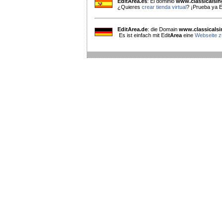
EditArea.es
: El dominio
www.classicalsi
¿Quieres
crear tienda virtual
? ¡Prueba ya E
EditArea.de
: die Domain
www.classicals
Es ist einfach mit Edit
Area
eine
Webseite zu