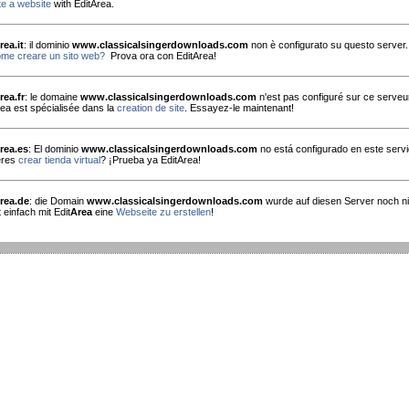
e a website
with EditArea.
rea.it
: il dominio
www.classicalsingerdownloads.com
non è configurato su questo server.
me creare un sito web?
Prova ora con EditArea!
rea.fr
: le domaine
www.classicalsingerdownloads.com
n'est pas configuré sur ce serveu
rea est spécialisée dans la
creation de site
. Essayez-le maintenant!
rea.es
: El dominio
www.classicalsingerdownloads.com
no está configurado en este servi
eres
crear tienda virtual
? ¡Prueba ya EditArea!
rea.de
: die Domain
www.classicalsingerdownloads.com
wurde auf diesen Server noch nic
 einfach mit Edit
Area
eine
Webseite zu erstellen
!