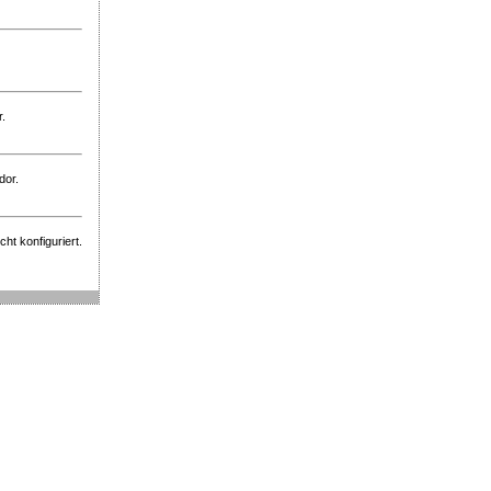
r.
dor.
ht konfiguriert.