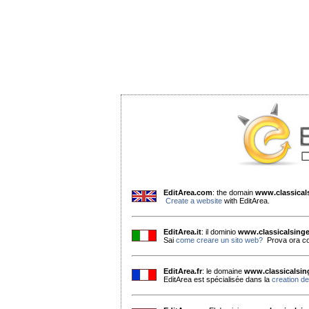
EditArea.com
: the domain
www.classica
Create a website
with EditArea.
EditArea.it
: il dominio
www.classicalsing
Sai
come creare un sito web?
Prova ora co
EditArea.fr
: le domaine
www.classicalsi
EditArea est spécialisée dans la
creation de