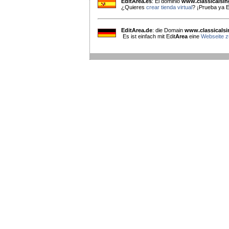
EditArea.es
: El dominio
www.classicalsi
¿Quieres
crear tienda virtual
? ¡Prueba ya E
EditArea.de
: die Domain
www.classicals
Es ist einfach mit Edit
Area
eine
Webseite zu