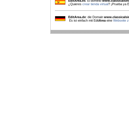
EditArea.es
: El dominio
www.classicalsi
¿Quieres
crear tienda virtual
? ¡Prueba ya E
EditArea.de
: die Domain
www.classicals
Es ist einfach mit Edit
Area
eine
Webseite zu