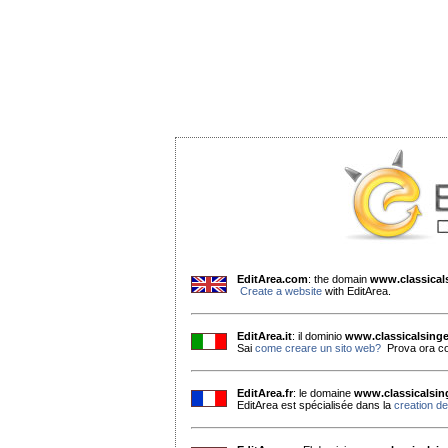
EditArea.com
: the domain
www.classica
Create a website
with EditArea.
EditArea.it
: il dominio
www.classicalsing
Sai
come creare un sito web?
Prova ora co
EditArea.fr
: le domaine
www.classicalsi
EditArea est spécialisée dans la
creation de