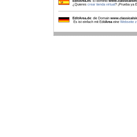
EditArea.es
: El dominio
www.classicalsi
¿Quieres
crear tienda virtual
? ¡Prueba ya E
EditArea.de
: die Domain
www.classicals
Es ist einfach mit Edit
Area
eine
Webseite zu