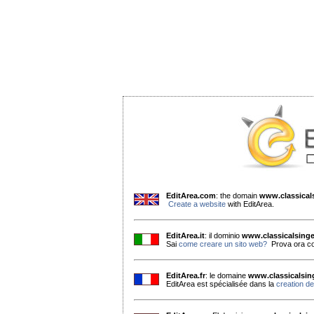
EditArea.com
: the domain
www.classica
Create a website
with EditArea.
EditArea.it
: il dominio
www.classicalsing
Sai
come creare un sito web?
Prova ora co
EditArea.fr
: le domaine
www.classicalsi
EditArea est spécialisée dans la
creation de