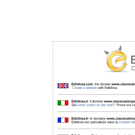
EditArea.com
: the domain
www.classica
Create a website
with EditArea.
EditArea.it
: il dominio
www.classicalsing
Sai
come creare un sito web?
Prova ora co
EditArea.fr
: le domaine
www.classicalsi
EditArea est spécialisée dans la
creation de