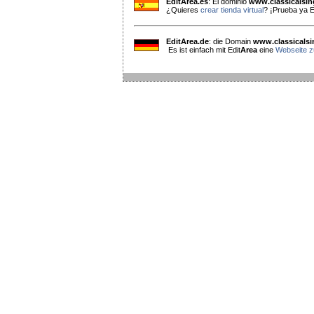
EditArea.es
: El dominio
www.classicalsi
¿Quieres
crear tienda virtual
? ¡Prueba ya E
EditArea.de
: die Domain
www.classicals
Es ist einfach mit Edit
Area
eine
Webseite zu