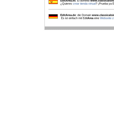
EditArea.es
: El dominio
www.classicalsi
¿Quieres
crear tienda virtual
? ¡Prueba ya E
EditArea.de
: die Domain
www.classicals
Es ist einfach mit Edit
Area
eine
Webseite zu