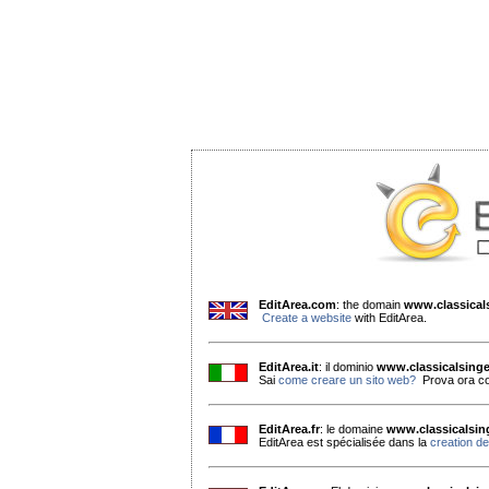
EditArea.com
: the domain
www.classica
Create a website
with EditArea.
EditArea.it
: il dominio
www.classicalsing
Sai
come creare un sito web?
Prova ora co
EditArea.fr
: le domaine
www.classicalsi
EditArea est spécialisée dans la
creation de