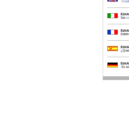
Creat
EditA
Sai
co
EditA
EditA
EditA
¿Qui
EditA
Es ist