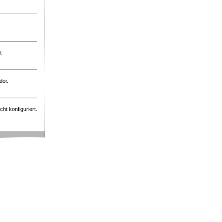
r.
dor.
ht konfiguriert.