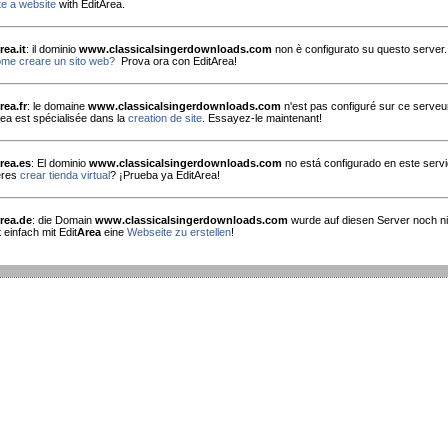
e a website
with EditArea.
rea.it
: il dominio
www.classicalsingerdownloads.com
non è configurato su questo server.
me creare un sito web?
Prova ora con EditArea!
rea.fr
: le domaine
www.classicalsingerdownloads.com
n'est pas configuré sur ce serveu
rea est spécialisée dans la
creation de site
. Essayez-le maintenant!
rea.es
: El dominio
www.classicalsingerdownloads.com
no está configurado en este servi
eres
crear tienda virtual
? ¡Prueba ya EditArea!
rea.de
: die Domain
www.classicalsingerdownloads.com
wurde auf diesen Server noch nic
 einfach mit Edit
Area
eine
Webseite zu erstellen
!