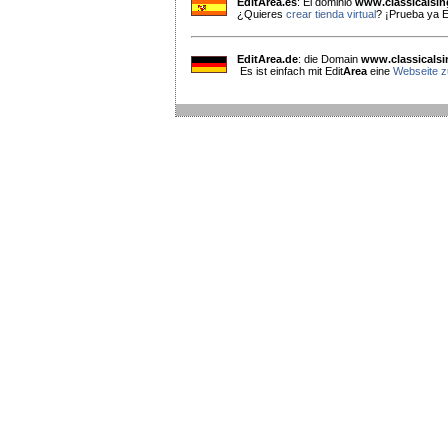
EditArea.es
: El dominio
www.classicalsi
¿Quieres
crear tienda virtual
? ¡Prueba ya E
EditArea.de
: die Domain
www.classicals
Es ist einfach mit Edit
Area
eine
Webseite zu