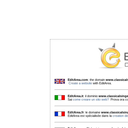
EditArea.com
: the domain
www.classica
Create a website
with EditArea.
EditArea.it
: il dominio
www.classicalsing
Sai
come creare un sito web?
Prova ora co
EditArea.fr
: le domaine
www.classicalsi
EditArea est spécialisée dans la
creation de