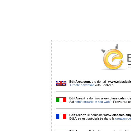
EditArea.com
: the domain
www.classica
Create a website
with EditArea.
EditArea.it
: il dominio
www.classicalsing
Sai
come creare un sito web?
Prova ora co
EditArea.fr
: le domaine
www.classicalsi
EditArea est spécialisée dans la
creation de