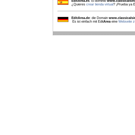
EditArea.es
: El dominio
www.classicalsi
¿Quieres
crear tienda virtual
? ¡Prueba ya E
EditArea.de
: die Domain
www.classicals
Es ist einfach mit Edit
Area
eine
Webseite zu